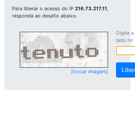
Para liberar o acesso
do IP
216.73.217.11
,
responda ao desafio abaixo.
Digite 
lado no
[trocar imagem]